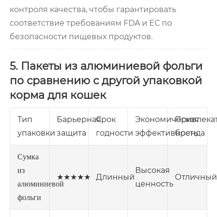
контроля качества, чтобы гарантировать
соответствие требованиям FDA и ЕС по
безопасности пищевых продуктов.
5. Пакеты из алюминиевой фольги
по сравнению с другой упаковкой
корма для кошек
Тип
Барьерная
Срок
Экономическая
Привлека
упаковки
защита
годности
эффективность
бренда
Сумка
Высокая
из
★★★★★
Длинный
Отличный
ценность
алюминиевой
фольги