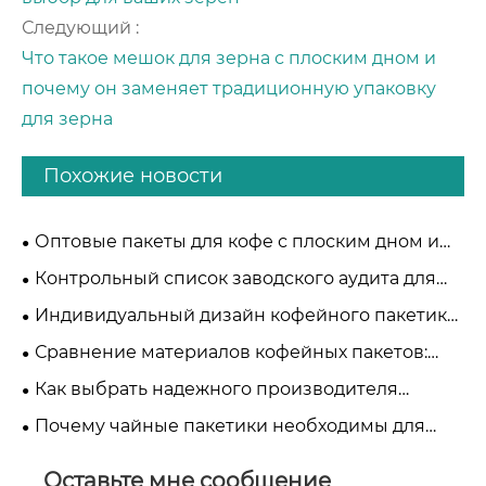
Следующий :
Что такое мешок для зерна с плоским дном и
почему он заменяет традиционную упаковку
для зерна
Похожие новости
Оптовые пакеты для кофе с плоским дном и
стоячие пакеты для кофе: стратегическое
Контрольный список заводского аудита для
сравнение TDK:
поставщиков упаковки для кофе:
Индивидуальный дизайн кофейного пакетика:
профессиональное руководство B2B
баланс между брендингом и сохранением
Сравнение материалов кофейных пакетов:
майлар, фольгированные пакеты и
Как выбрать надежного производителя
компостируемые кофейные пакеты
кофейных пакетиков в Китае
Почему чайные пакетики необходимы для
современной упаковки чая?
Оставьте мне сообщение