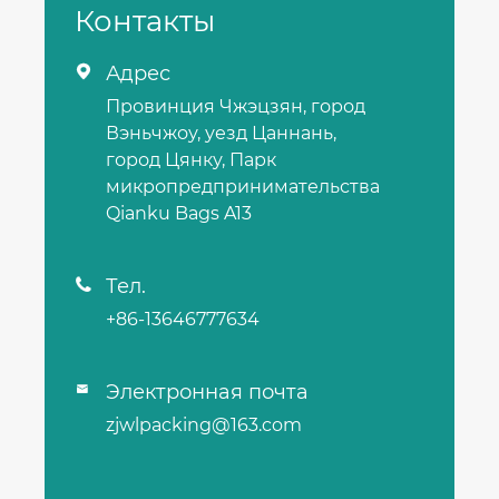
Контакты
Адрес

Провинция Чжэцзян, город
Вэньчжоу, уезд Цаннань,
город Цянку, Парк
микропредпринимательства
Qianku Bags A13
Тел.

+86-13646777634
Электронная почта

zjwlpacking@163.com