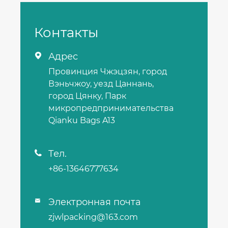
Контакты
Адрес

Провинция Чжэцзян, город
Вэньчжоу, уезд Цаннань,
город Цянку, Парк
микропредпринимательства
Qianku Bags A13
Тел.

+86-13646777634
Электронная почта

zjwlpacking@163.com