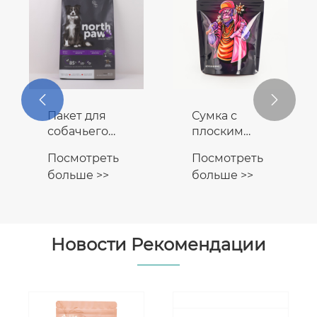


Пакет для
Сумка с
собачьего
плоским
корма с
дном для
Посмотреть
Посмотреть
клапаном
риса
больше >>
больше >>
Новости Рекомендации