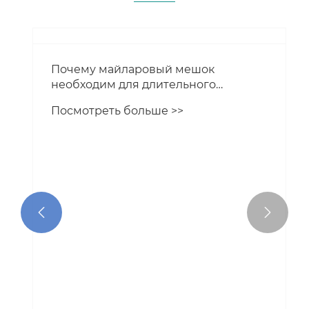


Почему майларовый мешок